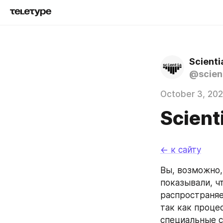
Scient
@scien
October 3, 20
Scient
← к сайту
Вы, возможно,
показывали, ч
распространя
так как проце
специальные с