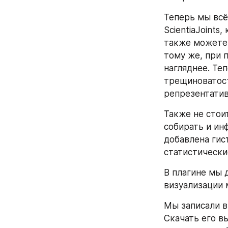
Теперь мы всё
ScientiaJoints
также можете 
тому же, при 
нагляднее. Те
трещиноватост
репрезентатив
Также не стои
собирать и ин
добавлена гис
статистически
В плагине мы 
визуализации 
Мы записали ви
Скачать его в