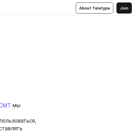
About Teletype
Join
CMT
 мы 
пользоваться, 
тавлять 