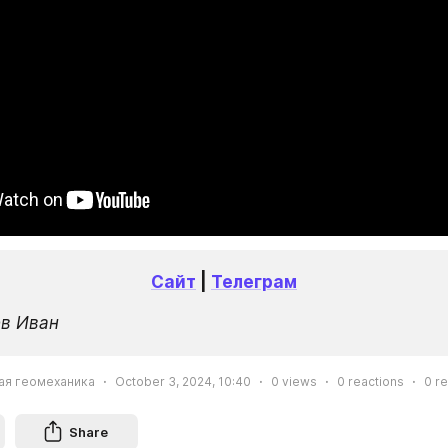
Сайт
 | 
Телеграм
ев Иван
ная геомеханика
October 3, 2024, 10:40
0
views
0
reactions
0
re
Share