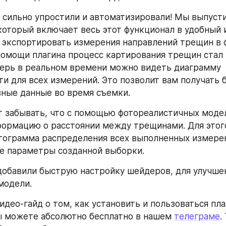
 сильно упростили и автоматизировали! Мы выпусти
, который включает весь этот функционал в удобный 
экспортировать измерения направлений трещин в ф
помощи плагина процесс картирования трещин стал 
перь в реальном времени можно видеть диаграмму 
и для всех измерений. Это позволит вам получать б
ные данные во время съемки.
т забывать, что с помощью фотореалистичных моде
формацию о расстоянии между трещинами. Для этого
тограмма распределения всех выполненных измерени
е параметры созданной выборки.
добавили быструю настройку шейдеров, для улучшен
модели.
део-гайд о том, как установить и пользоваться пла
ы можете абсолютно бесплатно в нашем 
телеграме
.