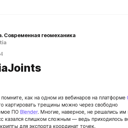
ia. Современная геомеханика
tia
24
iaJoints
 помните, как на одном из вебинаров на платформе 
то картировать трещины можно через свободно 
емое ПО 
Blender
. Многие, наверное, не решались им 
сс казался слишком сложным — ведь приходилось вс
крипты для экспорта координат точек.