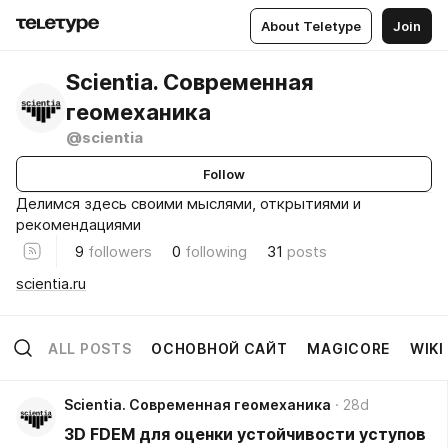
About Teletype
Join
Scientia. Современная
геомеханика
@scientia
Follow
Делимся здесь своими мыслями, открытиями и
рекомендациями
9
followers
0
following
31
posts
scientia.ru
ALL POSTS
ОСНОВНОЙ САЙТ
MAGICORE
WIKI
Scientia. Современная геомеханика
28d
3D FDEM для оценки устойчивости уступов