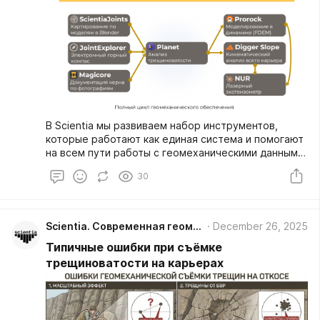
В Scientia мы развиваем набор инструментов,
которые работают как единая система и помогают
на всем пути работы с геомеханическими данными.
Он начинается со сбора информации в поле и
30
продолжается анализом, расчётами и
наблюдением за состоянием массива.
Scientia. Современная геомеханика
December 26, 2025
Типичные ошибки при съёмке
трещиноватости на карьерах