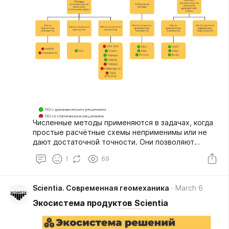
Численные методы применяются в задачах, когда
простые расчётные схемы неприменимы или не
дают достаточной точности. Они позволяют
учитывать практически любые влияющие факторы,
1
69
такие как геологическая неоднородность массива,
трещиноватость и блочность, сложная форма
откосов и выработок, напряжённое состояние,
Scientia. Современная геомеханика
March 6
изменение нагрузок во времени, влияние
подземных работ, а также деформационные и
Экосистема продуктов Scientia
прочностные свойства пород.