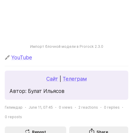
Импорт блочной модели в Prorock 2.3.0
🔗 
YouTube
Сайт
 | 
Телеграм
Автор: Булат Ильясов
Гилимдар
June 11, 07:45
0
views
2
reactions
0
replies
0
reposts
Repost
Share